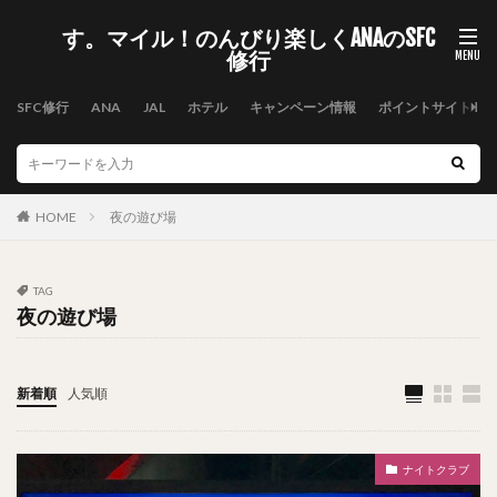
す。マイル！のんびり楽しくANAのSFC
修行
SFC修行
ANA
JAL
ホテル
キャンペーン情報
ポイントサイト
HOME
夜の遊び場
TAG
夜の遊び場
新着順
人気順
ナイトクラブ