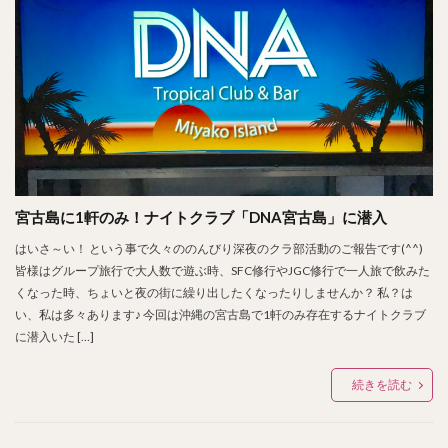
宮古島に1軒のみ！ナイトクラブ「DNA宮古島」に潜入
はいさ～い！ という事で久々ののんびり深夜のクラ部活動のご報告です(^^)
皆様はグループ旅行で大人数で遊ぶ時、SFC修行やJGC修行で一人旅で飲みた
くなった時、ちょいと夜の街に繰り出したくなったりしませんか？ 私？は
い、私は多々あります♪ 今回は沖縄の宮古島で1軒のみ存在するナイトクラブ
に潜入いた […]
続きを読む