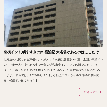
東横イン 札幌すすきの南 宿泊記 大浴場があるのはここだけ
北海道の札幌にある東横イン札幌すすきの南は客室数195室、全国の東横イン
の中で唯一大浴場がある事で一部の熱烈東横インファンの間では有名です
（！？）ホテル内も他の東横インとは少し変わった雰囲気のつくりになって
います。 最近では、2020年4月20日から新型コロナウイルス感染の無症状
者・軽症者の受け入れ […]
続きを読む