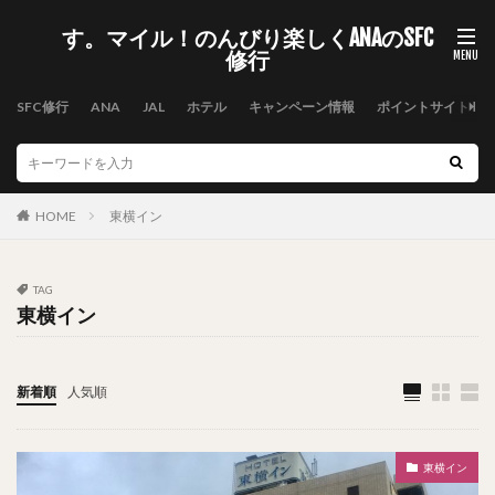
す。マイル！のんびり楽しくANAのSFC
修行
SFC修行
ANA
JAL
ホテル
キャンペーン情報
ポイントサイト
HOME
東横イン
TAG
東横イン
新着順
人気順
東横イン