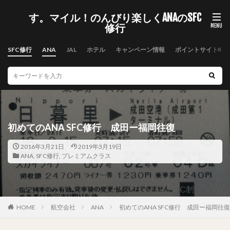
す。マイル！のんびり楽しくANAのSFC
修行
SFC修行
ANA
JAL
ホテル
キャンペーン情報
ポイントサイト
初めてのANA SFC修行 成田ー福岡往復
2016年3月21日
2019年3月19日
ANA
,
SFC修行
,
プレミアムクラス
HOME
航空会社
ANA
初めてのANA SFC修行 成田ー福岡往復