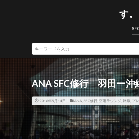
す。
SF
ANA SFC修行 羽田ー沖
2016年5月14日
ANA
,
SFC修行
,
空港ラウンジ
,
路線
,
プ