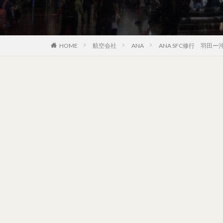
HOME
航空会社
ANA
ANA SFC修行 羽田ー