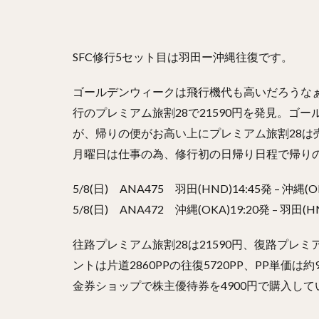
SFC修行5セット目は羽田ー沖縄往復です。
ゴールデンウィークは飛行機代も高いだろうなぁ
行のプレミアム旅割28で21590円を発見。ゴ
が、帰りの便がお高い上にプレミアム旅割28は
月曜日は仕事の為、修行初の日帰り日程で帰り
5/8(日) ANA475 羽田(HND)14:45発 – 沖縄
5/8(日) ANA472 沖縄(OKA)19:20発 – 
往路プレミアム旅割28は21590円、復路プレミ
ントは片道2860PPの往復5720PP、PP単価は約
金券ショップで株主優待券を4900円で購入して