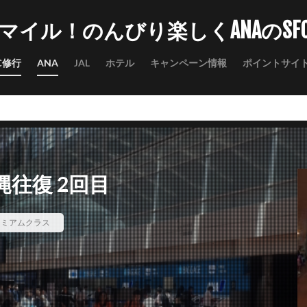
マイル！のんびり楽しくANAのSF
C修行
ANA
JAL
ホテル
キャンペーン情報
ポイントサイ
縄往復 2回目
レミアムクラス