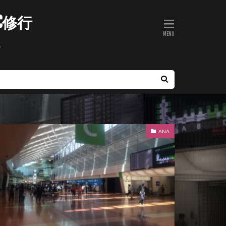
C修行
ト
ANA