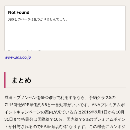
www.ana.co.jp
まとめ
成田－プノンペンをSFC修行で利用するなら、予約クラスSの
71150円がPP単価約8.8と一番効率がいいです。ANAプレミアムポ
イントキャンペーンの案内が来ている方は2016年9月1日から10月
31日まで搭乗分は国際線で10％、国内線で5％のプレミアムポイン
トが付与されるのでPP単価は約8になります。この機会にカンボジ