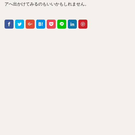
アへ出かけてみるのもいいかもしれません。