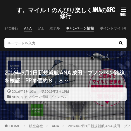
す。マイル！のんびり楽しくANAのSFC
修行
SFC修行
ANA
JAL
ホテル
キャンペーン情報
ポイントサイト
2016年9月1日新規就航 ANA 成田－プノンペン路線
を検証 PP単価約８．８～
2016年8月10日
2019年3月19日
ANA
,
キャンペーン情報
,
プノンペン
HOME
航空会社
ANA
2016年9月1日新規就航 ANA 成田－