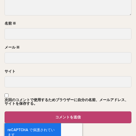
名前
※
メール
※
サイト
次回のコメントで使用するためブラウザーに自分の名前、メールアドレス、
サイトを保存する。