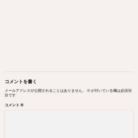
コメントを書く
メールアドレスが公開されることはありません。
※
が付いている欄は必須項
目です
コメント
※