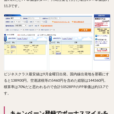
11.3です。
ビジネスクラス最安値は9月金曜日出発。国内線出発地を那覇にす
ると138900円。空港諸税等の5460円を含めた総額は144360円。
積算率は70%だと思われるので合計10528PPのPP単価は約13.7で
す。
キャンペーン登録でボーナスマイルを