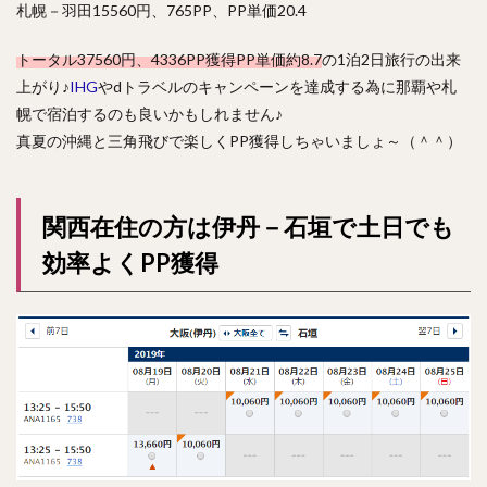
札幌－羽田15560円、765PP、PP単価20.4
トータル37560円、4336PP獲得PP単価約8.7
の1泊2日旅行の出来
上がり♪
IHG
やdトラベルのキャンペーンを達成する為に那覇や札
幌で宿泊するのも良いかもしれません♪
真夏の沖縄と三角飛びで楽しくPP獲得しちゃいましょ～（＾＾）
関西在住の方は伊丹－石垣で土日でも
効率よくPP獲得