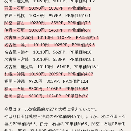
羽田－鹿児島 10090円、901PP、PP単価約11.2
羽田－石垣 10090円、1836PP、PP単価約5.5
神戸－札幌 10070円、999PP、PP単価約10.1
関空－宮古 10230円、1359PP、PP単価約7.5
伊丹－石垣 10060円、1453PP、PP単価約6.9
名古屋－女満別 10110円、1107PP、PP単価約9.1
名古屋－旭川 10110円、1029PP、PP単価約9.8
名古屋－熊本 10110円、562PP、PP単価約18
名古屋－宮崎 10110円、558PP、PP単価約18.1
名古屋－鹿児島 10110円、616PP、PP単価約16.4
札幌－沖縄 10190円、2095PP、PP単価約4.87
福岡－沖縄 9920円、805PP、PP単価約12.4
福岡－石垣 9800円、1105PP、PP単価約8.9
福岡－宮古 9800円、1024PP、PP単価約9.6
今夏はセール対象路線が27と大幅に増えています。
やはり目玉は札幌－沖縄のPP単価約4.9でしょうか。次に羽田－石
垣のPP単価約5.5、伊丹－石垣のPP単価約6.9、関空－石垣PP単価
約7.1、関空－宮古PP単価約7.5あたりがなかなか良いですね。施