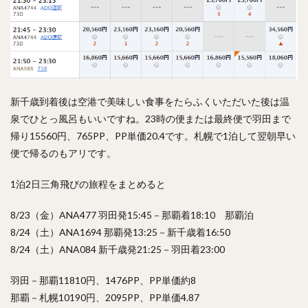
新千歳到着後は空港で美味しい食事をたらふくいただいた後は温
泉でひとっ風呂もいいですね。23時の便または最終便で羽田まで
帰り15560円、765PP、PP単価20.4です。札幌で1泊して翌朝早い
便で帰るのもアリです。
1泊2日三角飛びの旅程をまとめると
8/23（金）ANA477 羽田発15:45－那覇着18:10 那覇泊
8/24（土）ANA1694 那覇発13:25－新千歳着16:50
8/24（土）ANA084 新千歳発21:25－羽田着23:00
羽田－那覇11810円、1476PP、PP単価約8
那覇－札幌10190円、2095PP、PP単価4.87