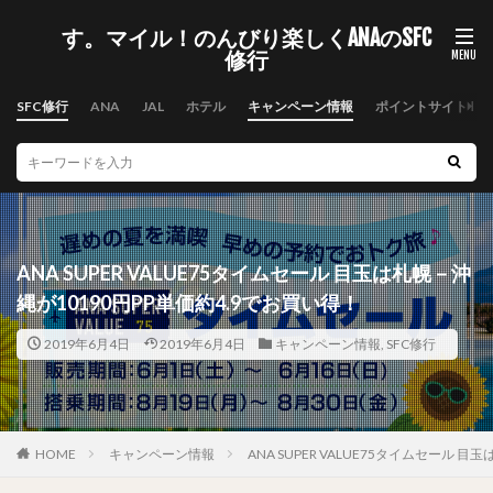
す。マイル！のんびり楽しくANAのSFC
修行
SFC修行
ANA
JAL
ホテル
キャンペーン情報
ポイントサイト
ANA SUPER VALUE75タイムセール 目玉は札幌－沖
縄が10190円PP単価約4.9でお買い得！
2019年6月4日
2019年6月4日
キャンペーン情報
,
SFC修行
HOME
キャンペーン情報
ANA SUPER VALUE75タイムセール 