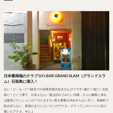
日本最南端のクラブ DJ’s BAR GRAND SLAM（グランドスラ
ム）石垣島に潜入！
はい！ど～も～(^^)旅先での深夜徘徊大好きのんびりです♪ 夏だ！海だ！石垣
島だ！という事で、日本人なら一度は訪れてみたい沖縄。さらに離島と来れ
ば最高にテンションがアガりますネ♪ 夜も興奮が冷めやらない方々、美崎町で
飲み足らない、夜遊びまだしたいそこのアナタ。ググってこのページに辿り
着いたアナタ。今 […]