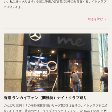
い、私は多々あります♪ 今回は沖縄の宮古島で1軒のみ存在するナイトクラブ
に潜入いた […]
続きを読む
香港 ランカイフォン（蘭桂坊）ナイトクラブ巡り
のんびり恒例！？の海外深夜徘徊シリーズ第2弾は香港のナイトクラブをご紹
介いたします。香港のナイトクラブはランカイフォン（Lan Kwai Fong）に数