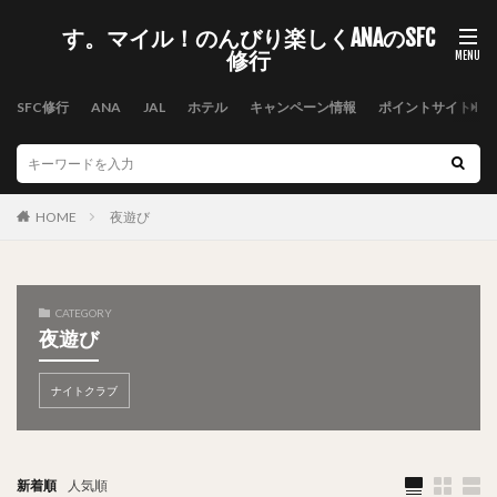
す。マイル！のんびり楽しくANAのSFC
修行
SFC修行
ANA
JAL
ホテル
キャンペーン情報
ポイントサイト
HOME
夜遊び
CATEGORY
夜遊び
ナイトクラブ
新着順
人気順