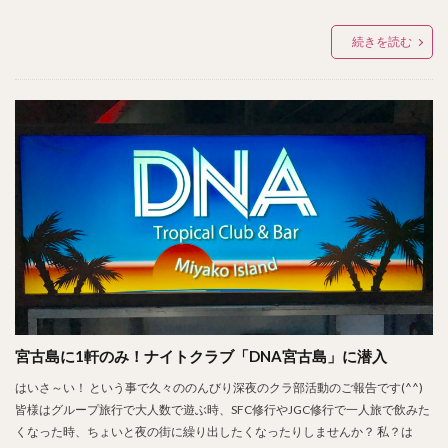
続きを読む
宮古島に1軒のみ！ナイトクラブ「DNA宮古島」に潜入
はいさ～い！ という事で久々ののんびり深夜のクラ部活動のご報告です(^^)
皆様はグループ旅行で大人数で遊ぶ時、SFC修行やJGC修行で一人旅で飲みた
くなった時、ちょいと夜の街に繰り出したくなったりしませんか？ 私？は