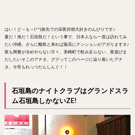
はい！ど～も～(^^)旅先での深夜徘徊大好きのんびりです♪
夏だ！海だ！石垣島だ！という事で、日本人なら一度は訪れてみ
たい沖縄。さらに離島と来れば最高にテンションがアガりますネ♪
夜も興奮が冷めやらない方々、美崎町で飲み足らない、夜遊びま
だしたいそこのアナタ。ググってこのページに辿り着いたアナ
タ。今宵もれっつだんしんぐ！！
石垣島のナイトクラブはグランドスラ
ム石垣島しかないZE!