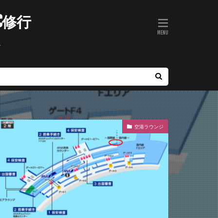
C修行
ト
空港ラウンジ