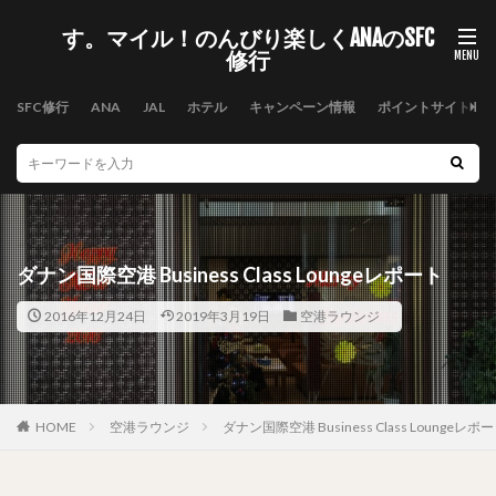
す。マイル！のんびり楽しくANAのSFC
修行
SFC修行
ANA
JAL
ホテル
キャンペーン情報
ポイントサイト
ダナン国際空港 Business Class Loungeレポート
2016年12月24日
2019年3月19日
空港ラウンジ
HOME
空港ラウンジ
ダナン国際空港 Business Class Loungeレポ