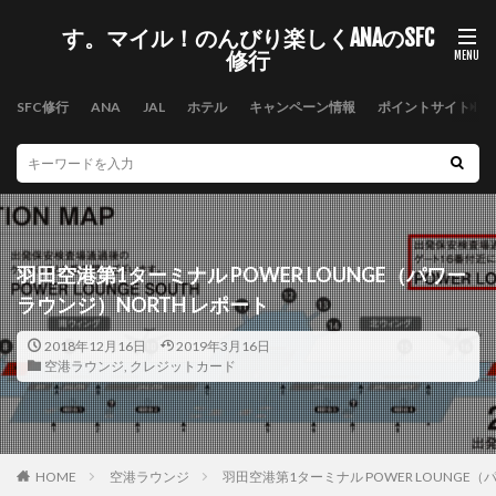
す。マイル！のんびり楽しくANAのSFC
修行
SFC修行
ANA
JAL
ホテル
キャンペーン情報
ポイントサイト
羽田空港第1ターミナル POWER LOUNGE（パワー
ラウンジ）NORTH レポート
2018年12月16日
2019年3月16日
空港ラウンジ
,
クレジットカード
HOME
空港ラウンジ
羽田空港第1ターミナル POWER LOUNGE（