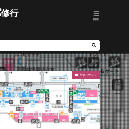
C修行
ト
空港ラウンジ