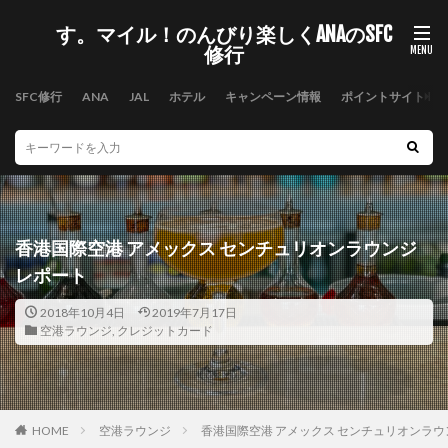
す。マイル！のんびり楽しくANAのSFC
修行
SFC修行
ANA
JAL
ホテル
キャンペーン情報
ポイントサイト
香港国際空港 アメックス センチュリオンラウンジ
レポート
2018年10月4日
2019年7月17日
空港ラウンジ
,
クレジットカード
HOME
空港ラウンジ
香港国際空港 アメックス センチュリオンラウ