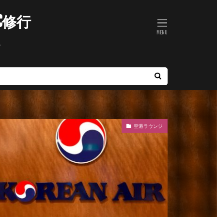
C修行
ト
空港ラウンジ