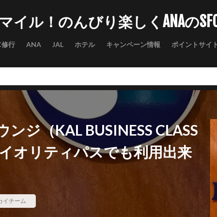
マイル！のんびり楽しくANAのSF
C修行
ANA
JAL
ホテル
キャンペーン情報
ポイントサイ
（KAL BUSINESS CLASS
プライオリティパスでも利用出来
カイチーム