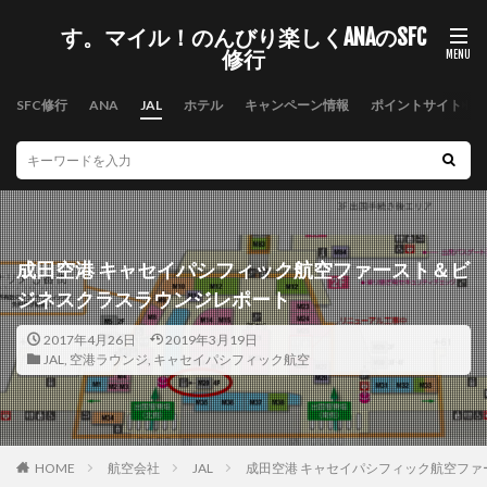
す。マイル！のんびり楽しくANAのSFC
修行
SFC修行
ANA
JAL
ホテル
キャンペーン情報
ポイントサイト
成田空港 キャセイパシフィック航空ファースト＆ビ
ジネスクラスラウンジレポート
2017年4月26日
2019年3月19日
JAL
,
空港ラウンジ
,
キャセイパシフィック航空
HOME
航空会社
JAL
成田空港 キャセイパシフィック航空フ