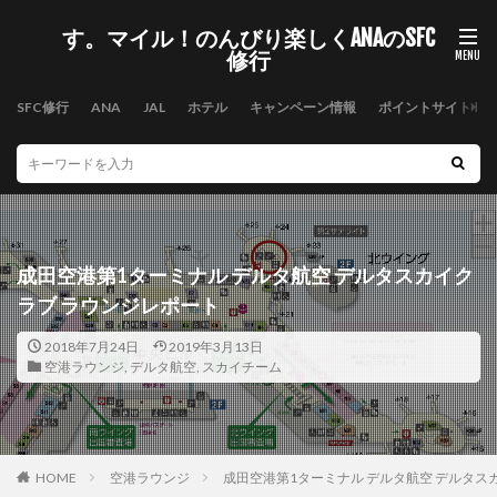
す。マイル！のんびり楽しくANAのSFC
修行
SFC修行
ANA
JAL
ホテル
キャンペーン情報
ポイントサイト
成田空港第1ターミナル デルタ航空 デルタスカイク
ラブ ラウンジレポート
2018年7月24日
2019年3月13日
空港ラウンジ
,
デルタ航空
,
スカイチーム
HOME
空港ラウンジ
成田空港第1ターミナル デルタ航空 デルタス