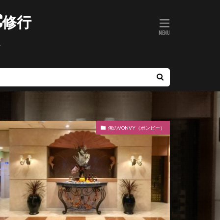
C修行
ト
俺のVONVY（ボンビー）