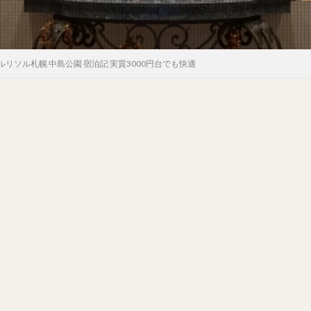
ルリソル札幌 中島公園 宿泊記 実質3000円台でも快適