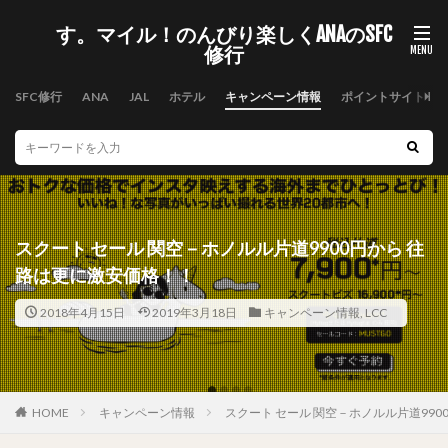
す。マイル！のんびり楽しくANAのSFC
修行
SFC修行
ANA
JAL
ホテル
キャンペーン情報
ポイントサイト
スクート セール 関空－ホノルル片道9900円から 往
路は更に激安価格！！
2018年4月15日
2019年3月18日
キャンペーン情報
,
LCC
HOME
キャンペーン情報
スクート セール 関空－ホノルル片道99