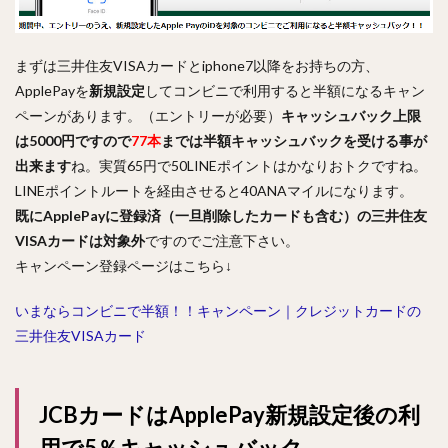
まずは三井住友VISAカードとiphone7以降をお持ちの方、
ApplePayを
新規設定
してコンビニで利用すると半額になるキャン
ペーンがあります。（エントリーが必要）
キャッシュバック上限
は5000円ですので
77本
までは半額キャッシュバックを受ける事が
出来ます
ね。実質65円で50LINEポイントはかなりおトクですね。
LINEポイントルートを経由させると40ANAマイルになります。
既にApplePayに登録済（一旦削除したカードも含む）の三井住友
VISAカードは対象外
ですのでご注意下さい。
キャンペーン登録ページはこちら↓
いまならコンビニで半額！！キャンペーン｜クレジットカードの
三井住友VISAカード
JCBカードはApplePay新規設定後の利
用で5％キャッシュバック