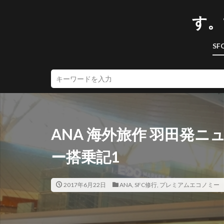
す。
SF
ANA 海外旅作 羽田発
ー搭乗記1
2017年6月22日
ANA
,
SFC修行
,
プレミアムエコノミー