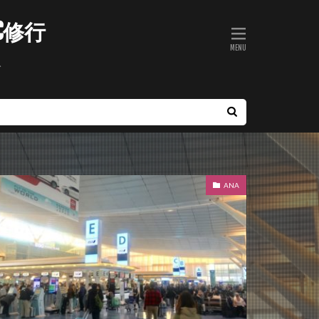
C修行
ト
ANA