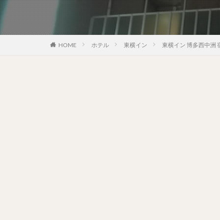
HOME
ホテル
東横イン
東横イン 博多西中洲 