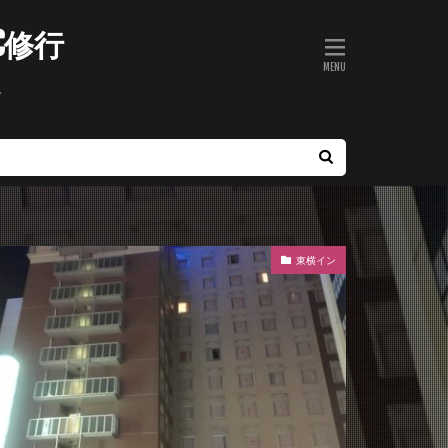
C修行
ト
東横イン