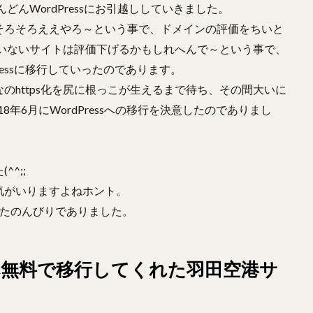
どんWordPressにお引越ししていきました。
そろそろええやろ～という事で、ドメインの評価をちいと
していないサイトは評価下げるかもしれへんで～という事で、
ressに移行していったのであります。
のhttps化を尻に根っこが生えるまで待ち、その間大いに
18年6月にWordPressへの移行を決意したのでありまし
^;;
気がいりますよねホント。
したのんびりでありました。
無料で移行してくれた羽田空港サ