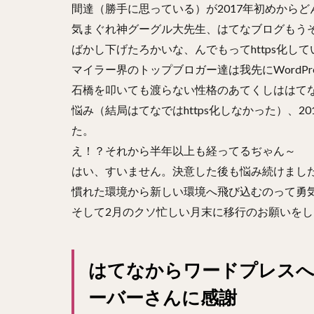
間達（勝手に思っている）が2017年初めからどん
気まぐれ神グーグル大先生、はてなブログもう
ばかし下げたろかいな、んでもってhttps化
マイラー界のトップブロガー達は我先にWordP
石橋を叩いても渡らない性格のあてくしははてな
悩み（結局はてなではhttps化しなかった）、20
た。
え！？それから半年以上も経ってるぢゃん～
はい、すいません。決意した後も悩み続けました(^
慣れた環境から新しい環境へ飛び込むのって勇
そして2月のクソ忙しい月末に移行のお願いを
はてなからワードプレスへ
ーバーさんに感謝