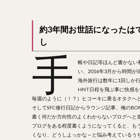
約3年間お世話になったはてな
し
手
帳や日記等ほんど書かない
い、2016年3月から時間
海外旅行は数年に1回しか
HNT日程を飛ぶ事に快感
毎週のように（！？）ヒコーキに乗るオタクへ
そしてSFC修行日記からラウンジ記事、俺のBO
書く何だか方向性のよくわからないブログへと
ブログをある程度書くようになってくると、も
くなり、どうしよっかな～と悩み考えているう