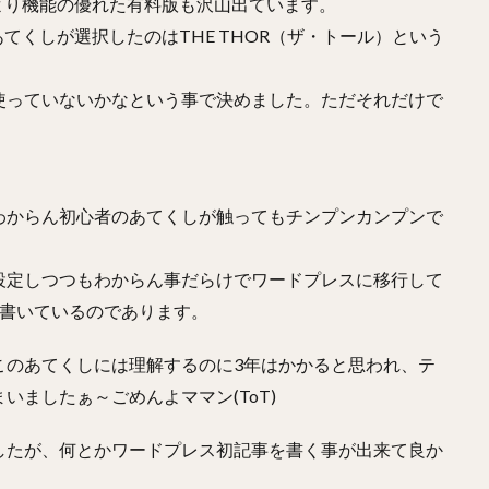
より機能の優れた有料版も沢山出ています。
てくしが選択したのはTHE THOR（ザ・トール）という
使っていないかなという事で決めました。ただそれだけで
わからん初心者のあてくしが触ってもチンプンカンプンで
設定しつつもわからん事だらけでワードプレスに移行して
を書いているのであります。
このあてくしには理解するのに3年はかかると思われ、テ
ましたぁ～ごめんよママン(ToT)
したが、何とかワードプレス初記事を書く事が出来て良か