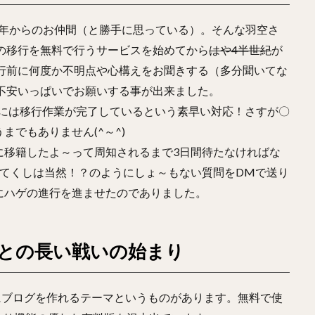
16年からのお仲間（と勝手に思っている）。そんな羽空さ
の移行を無料で行うサービスを始めてから
はや4半世紀
が
行前に何度か不明点や心構えをお聞きする（多分聞いてな
不安いっぱいでお願いする事が出来ました。
早朝には移行作業が完了しているという素早い対応！さすが〇
でもありません(^～^)
に移籍したよ～って周知されるまで3日間待たなければな
あてくしは当然！？のようにしょ～もない質問をDMで送り
にハゲの進行を進ませたのでありました。
ル）との長い戦いの始まり
素敵にブログを作れるテーマというものがあります。無料で使