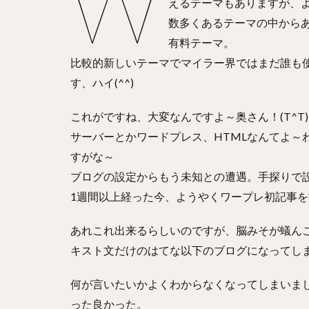
W
えるテーマもありますが、
数多くあるテーマの中からあ
有料テーマ。
比較的新しいテーマでマイラー界ではまだ誰も
す、ハイ(^^)ゞ
これがですね、大変なんですよ～奥さん！(T^T)
サーバーとかワードプレス、HTMLなんてよ～
すがな～
ブログの設定からもう未知との遭遇。手探りで
1週間以上経った今、ようやくワープレ初記事
あれこれ出来るらしいのですが、脳みそが蟻ん
キスト文だけのはてな以下のブログになってしまい
何が言いたいかよくわからなくなってしまいま
った良かった。