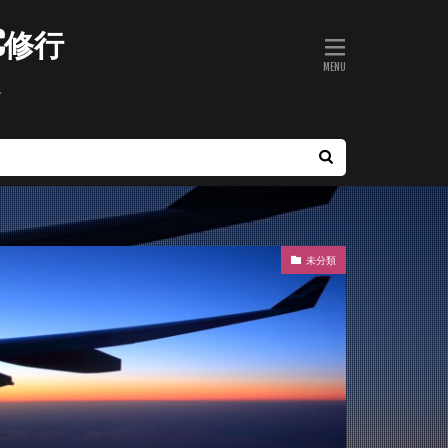
C修行
ト
未分類