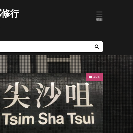
C修行
ト
ANA